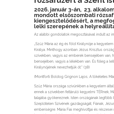
rózsafüzért a Szent I
2026. január 3-án, 23. alkalo
mondott elsőszombati rózsaf
kiengesztelődésért, a megfoga
lelki szerepének a helyreállí
Az alábbi gondolatok megosztásával indult az 
„Szűz Mária az ég és föld Királynője a kegyelem 
Királya. Minthogy azonban Jézus Krisztus országa
szívekben, vagyis az emberek bensejében van, 
bensejében, vagyis a lélekben van. És főleg a lel
Királynőjének nevezhetjük őt.” (38)
(Montforti Boldog Grignon Lajos, A tökéletes Mári
Szűz Mária országa szívünkben a kegyelem által tá
ennek a szívekben feltáruló kegyelmi TÉRnek, Már
talajába gyökereznek. Isten országának legfőbb ke
Szeplőtelen Szívének gazdagságát, Fiának, Jézus
emberiségre. Mária Fiai meghívottjai és részesei