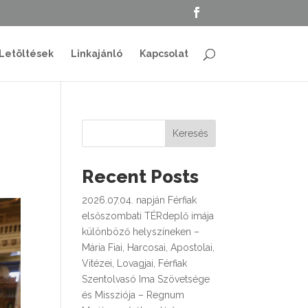
Letöltések
Linkajánló
Kapcsolat
Keresés
Recent Posts
2026.07.04. napján Férfiak
elsőszombati TÉRdeplő imája
különböző helyszíneken –
Mária Fiai, Harcosai, Apostolai,
Vitézei, Lovagjai, Férfiak
Szentolvasó Ima Szövetsége
és Missziója – Regnum