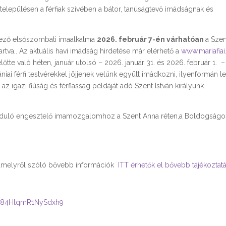
településen a férfiak szívében a bátor, tanúságtevő imádságnak és
kező elsőszombati imaalkalma
2026. február 7-én várhatóan
a Szen
gtartva,. Az aktuális havi imádság hirdetése már elérhető a
www.mariafiai
őtte való héten, január utolsó – 2026. január 31. és 2026. február 1. –
niai férfi testvérekkel jöjjenek velünk együtt imádkozni, ilyenformán l
 az igazi fiúság és férfiasság példáját adó Szent István királyunk
l induló engesztelő imamozgalomhoz a Szent Anna réten,a Boldogságo
 amelyről szóló bővebb információk
ITT érhetők el bővebb tájékoztat
/Xp84HtqmR1NySdxh9