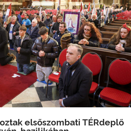
koztak elsőszombati TÉRdeplő