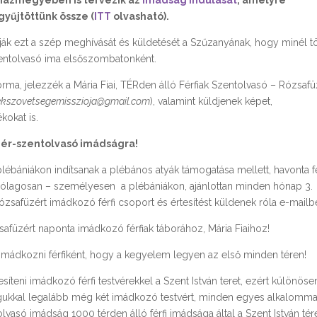
yházmegyében is tervezik az
imádság indulását
, amelyre
yűjtöttünk össze (
ITT
olvasható).
alják ezt a szép meghívását és küldetését a Szűzanyának, hogy minél 
szentolvasó ima elsőszombatonként.
orma, jelezzék a Mária Fiai, TÉRden álló Férfiak Szentolvasó – Rózsaf
ekszovetsegemisszioja@gmail.com
), valamint küldjenek képet,
kokat is.
üzér-szentolvasó imádságra!
i plébániákon indítsanak a plébános atyák támogatása mellett, havonta fé
árólagosan – személyesen a plébániákon, ajánlottan minden hónap 3.
rózsafüzért imádkozó férfi csoport és értesítést küldenek róla e-mail
safüzért naponta imádkozó férfiak táborához, Mária Fiaihoz!
j imádkozni férfiként, hogy a kegyelem legyen az első minden téren!
teni imádkozó férfi testvérekkel a Szent István teret, ezért különösen
magukkal legalább még két imádkozó testvért, minden egyes alkalomma
só imádság 1000 térden álló férfi imádsága által a Szent István tér