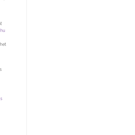
t
.hu
ehet
s
ás