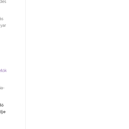
ődés
ás
gyar
etők
ia-
dő
dje