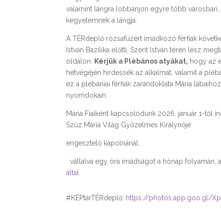
valamint lángra lobbanjon egyre több városban, 
kegyelemnek a lángja.
A TÉRdeplő rózsafüzért imádkozó férfiak követ
István Bazilika előtti, Szent István téren lesz me
oldalon.
Kérjük a Plébános atyákat,
hogy az el
hétvégéjén hirdessék az alkalmat, valamit a plébá
ez a plébániai férfiak zarándoklata Mária lábaihoz
nyomdokain.
Mária Fiaiként kapcsolódunk 2026. január 1-tő
Szűz Mária Világ Győzelmes Királynője
engesztelő kápolnánál,
vállalva egy óra imádságot a hónap folyamán,
által.
#KÉPtárTÉRdeplő:
https://photos.app.goo.gl