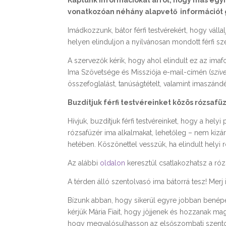
Kaptunk információkat arról, hogy más eg
vonatkozóan néhány alapvető információt g
Imádkozzunk, bátor férfi testvérekért, hogy váll
helyen elinduljon a nyilvánosan mondott férfi 
A szervezők kérik, hogy ahol elindult ez az imaf
Ima Szövetsége és Missziója e-mail-címén (
sziv
összefoglalást, tanúságtételt, valamint imaszándé
Buzdítjuk férfi testvéreinket közös rózsaf
Hívjuk, buzdítjuk férfi testvéreinket, hogy a hely
rózsafüzér ima alkalmakat, lehetőleg – nem kiz
hetében. Köszönettel vesszük, ha elindult helyi 
Az alábbi
oldalon
keresztül csatlakozhatsz a róz
A térden álló szentolvasó ima bátorrá tesz! Mer
Bízunk abban, hogy sikerül egyre jobban benépesí
kérjük Mária Fiait, hogy jöjjenek és hozzanak 
hogy megvalósulhasson az elsőszombati szentolva