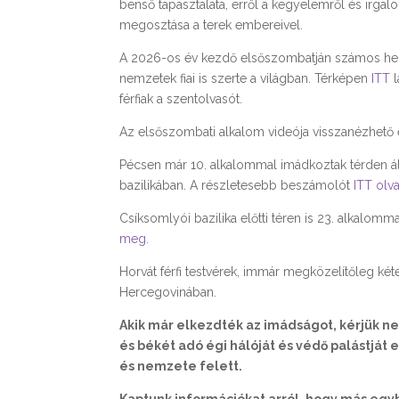
benső tapasztalata, erről a kegyelemről és irga
megosztása a terek embereivel.
A 2026-os év kezdő elsőszombatján számos hel
nemzetek fiai is szerte a világban. Térképen
ITT
l
férfiak a szentolvasót.
Az elsőszombati alkalom videója visszanézhető
Pécsen már 10. alkalommal imádkoztak térden áll
bazilikában. A részletesebb beszámolót
ITT olv
Csíksomlyói bazilika előtti téren is 23. alkalomm
meg
.
Horvát férfi testvérek, immár megközelítőleg k
Hercegovinában.
Akik már elkezdték az imádságot, kérjük n
és békét adó égi hálóját és védő palástját
és nemzete felett.