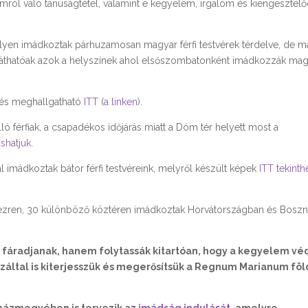
lomról való tanúságtétel, valamint e kegyelem, irgalom és kiengesztel
yen imádkoztak párhuzamosan magyar férfi testvérek térdelve, de m
áthatóak azok a helyszínek ahol elsőszombatonként imádkozzák ma
 és meghallgatható
ITT
(
a linken
).
ó férfiak, a csapadékos időjárás miatt a Dóm tér helyett most a
ashatjuk
.
al imádkoztak bátor férfi testvéreink, melyről készült képek
ITT tekinth
étezren, 30 különböző köztéren imádkoztak Horvátországban és Boszn
e fáradjanak, hanem folytassák kitartóan, hogy a kegyelem vé
 ezáltal is kiterjesszük és megerősítsük a Regnum Marianum föl