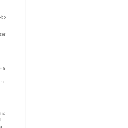
több
üzér
rfi
ben!
 is
l,
en,