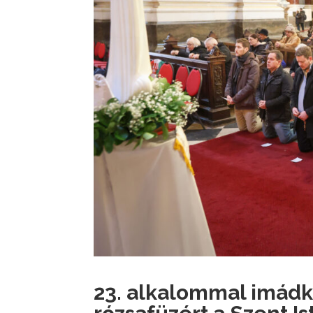
23. alkalommal imád