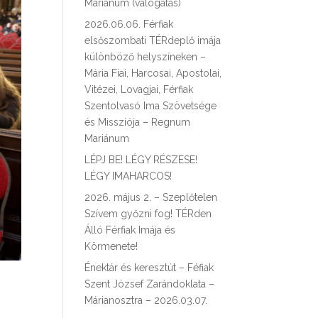
Mariánum (válogatás)
2026.06.06. Férfiak
elsőszombati TÉRdeplő imája
különböző helyszíneken –
Mária Fiai, Harcosai, Apostolai,
Vitézei, Lovagjai, Férfiak
Szentolvasó Ima Szövetsége
és Missziója – Regnum
Mariánum
LÉPJ BE! LÉGY RÉSZESE!
LÉGY IMAHARCOS!
2026. május 2. – Szeplőtelen
Szívem győzni fog! TÉRden
Álló Férfiak Imája és
Körmenete!
Énektár és keresztút – Féfiak
Szent József Zarándoklata –
Márianosztra – 2026.03.07.