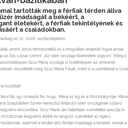
stván-bazilikában
mmal tartották meg a férfiak térden állva
üzér imádságát a békéért, a
nt életekért, a férfiak tekintélyének és
tásáért a családokban.
imádság az Úr 2026. esztendejében:
által, amint Jézus természettől és a megváltás erejénél fogva annak
 az Írás szavai szerint: „Az Isten országa tibennetek vagyon.” főleg a
hasonlóképpen Szűz Mária országa is kiváltképpen az emberek
kekben dicsőíttetik meg Szűz Mária Fiával, miért is a szentekkel a szív
a-tisztelet)
rul fel, így ismerjük fel, hogy Mária az ég és a föld Királynője. Mária 
ia Szeplőtelen Szívén keresztül feltáruló Isten országának szilárd
gyelmi kincsestára, Szűz Mária, aki határtalan szeretettel árasztja ki
 Krisztusnak kegyelmi életét és lángoló szeretetét az egész
 mindennek, valamint a térden álló férfiak imádsága a tereken, ennek a