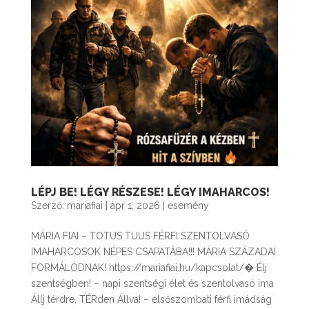
LÉPJ BE! LÉGY RÉSZESE! LÉGY IMAHARCOS!
Szerző:
mariafiai
|
ápr 1, 2026
|
esemény
MÁRIA FIAI – TOTUS TUUS FÉRFI SZENTOLVASÓ
IMAHARCOSOK NÉPES CSAPATÁBA!!! MÁRIA SZÁZADAI
FORMÁLÓDNAK! https://mariafiai.hu/kapcsolat/⁠� Élj
szentségben! – napi szentségi élet és szentolvasó ima
Állj térdre, TÉRden Állva! – elsőszombati férfi imádság