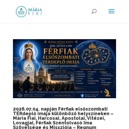
2026.07.04. napján Férfiak elsőszombati
TÉRdeplő imája különböző helyszíneken –
Mária Fiai, Harcosai, Apostolai, Vitézei,
Lovagjai, Férfiak Szentolvasó Ima
Szövetsége és Missziója – Regnum