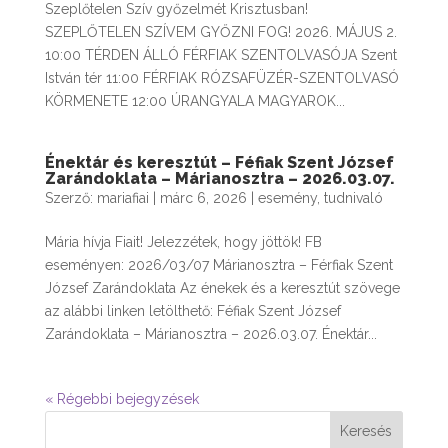
Szeplőtelen Szív győzelmét Krisztusban!
SZEPLŐTELEN SZÍVEM GYŐZNI FOG! 2026. MÁJUS 2.
10:00 TÉRDEN ÁLLÓ FÉRFIAK SZENTOLVASÓJA Szent
István tér 11:00 FÉRFIAK RÓZSAFÜZÉR-SZENTOLVASÓ
KÖRMENETE 12:00 ÚRANGYALA MAGYAROK...
Énektár és keresztút – Féfiak Szent József
Zarándoklata – Márianosztra – 2026.03.07.
Szerző:
mariafiai
|
márc 6, 2026
|
esemény
,
tudnivaló
Mária hívja Fiait! Jelezzétek, hogy jöttök! FB
eseményen: 2026/03/07 Márianosztra – Férfiak Szent
József Zarándoklata Az énekek és a keresztút szövege
az alábbi linken letölthető: Féfiak Szent József
Zarándoklata – Márianosztra – 2026.03.07. Énektár...
« Régebbi bejegyzések
Keresés