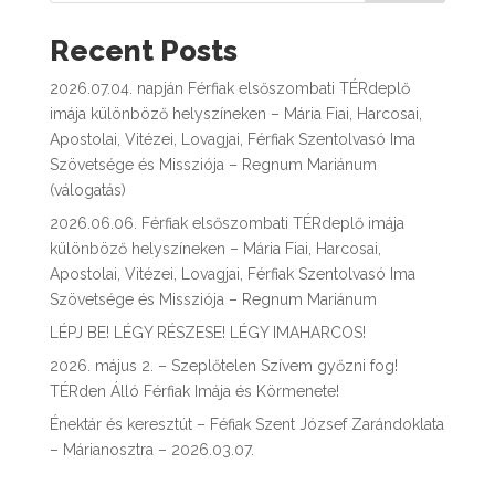
Recent Posts
2026.07.04. napján Férfiak elsőszombati TÉRdeplő
imája különböző helyszíneken – Mária Fiai, Harcosai,
Apostolai, Vitézei, Lovagjai, Férfiak Szentolvasó Ima
Szövetsége és Missziója – Regnum Mariánum
(válogatás)
2026.06.06. Férfiak elsőszombati TÉRdeplő imája
különböző helyszíneken – Mária Fiai, Harcosai,
Apostolai, Vitézei, Lovagjai, Férfiak Szentolvasó Ima
Szövetsége és Missziója – Regnum Mariánum
LÉPJ BE! LÉGY RÉSZESE! LÉGY IMAHARCOS!
2026. május 2. – Szeplőtelen Szívem győzni fog!
TÉRden Álló Férfiak Imája és Körmenete!
Énektár és keresztút – Féfiak Szent József Zarándoklata
– Márianosztra – 2026.03.07.