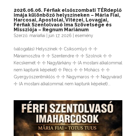
2026.06.06. Férfiak elsőszombati TÉRdeplő
imája különböző helyszíneken – Mária Fiai,
Harcosai, Apostolai, Vitézei, Lovagjai,
Férfiak Szentolvasó Ima Szövetsége és
Missziója – Regnum Mariánum
Szerző:
mariafiai
|
jún 17, 2026
|
esemény
(válogatás) Helyszínek ☩ Csíksomlyó ☩ ☩
Máriamosztra ☩ ☩ Szentendre ☩ ☩ Szolnok ☩ ☩
Kecskemét ☩ ☩ Nagytárkány ☩ (A mostani alkalommal
nem kaptunk képeket) ☩ Pécs ☩ ☩ Mohács ☩ ☩
Gyergyószentmiklós ☩ ☩ Nagymaros ☩ ☩ Nagyvárad
☩ (A mostani alkalommal nem kaptunk képeket)...