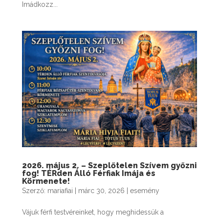
Imádkozz...
2026. május 2. – Szeplőtelen Szívem győzni
fog! TÉRden Álló Férfiak Imája és
Körmenete!
Szerző:
mariafiai
|
márc 30, 2026
|
esemény
Vájuk férfi testvéreinket, hogy meghidessük a