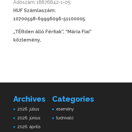
Adószám: 18876842-1-05;
HUF Számlaszám:
10700598-69996096-51100005
„TÉRden álló Férfiak”, “Mária Fiai”
közlemény,
Archives
Categories
2026. július
esemény
2026. június
tudnivaló
2026. április